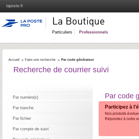
laposte.fr
La Boutique
Particuliers
Professionnels
Accueil
Faire une recherche
Par code générateur
Recherche de courrier suivi
Par code 
Par numéro(s)
Participez à l'
Par tranche
Nos produits évoluen
Par fichier
Répondez à notre e
Par compte de suivi