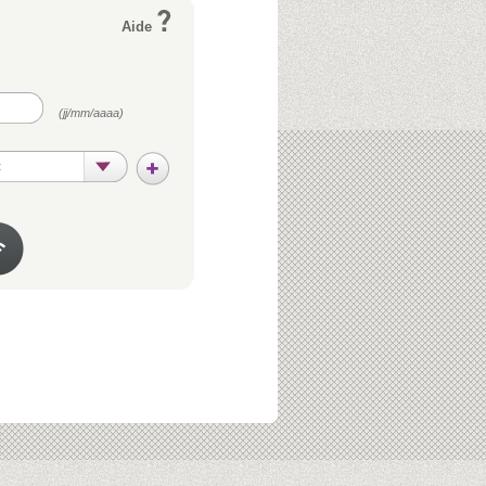
Aide
(jj/mm/aaaa)
t